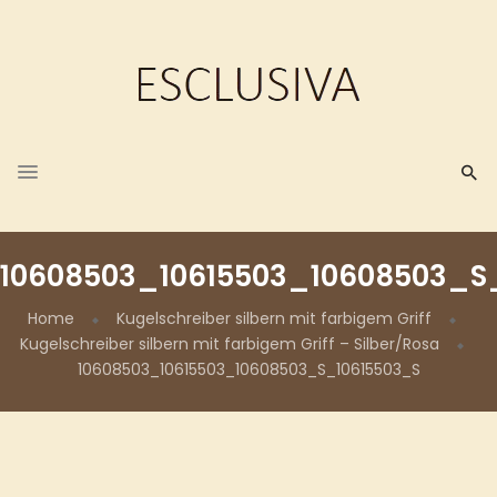
10608503_10615503_10608503_S
Home
Kugelschreiber silbern mit farbigem Griff
Kugelschreiber silbern mit farbigem Griff – Silber/Rosa
10608503_10615503_10608503_S_10615503_S