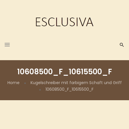
10608500_F_10615500_F
Home
Kugelschreiber mit farbigem Schaft und Griff
10608500_F_10615500_F