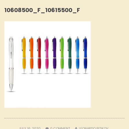
10608500_F_10615500_F
JULY 16, 2020
0
COMMENT
LEONARDO PITIKOV