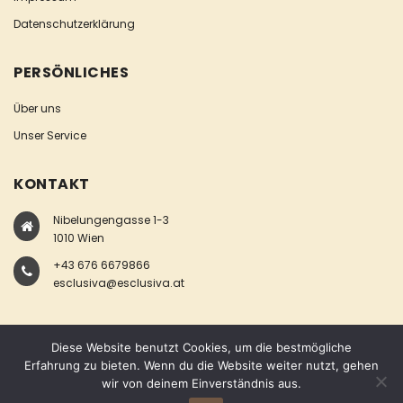
Datenschutzerklärung
PERSÖNLICHES
Über uns
Unser Service
KONTAKT
Nibelungengasse 1-3
1010 Wien
+43 676 6679866
esclusiva@esclusiva.at
Diese Website benutzt Cookies, um die bestmögliche
Erfahrung zu bieten. Wenn du die Website weiter nutzt, gehen
wir von deinem Einverständnis aus.
COPYRIGHT © ESCLUSIVA