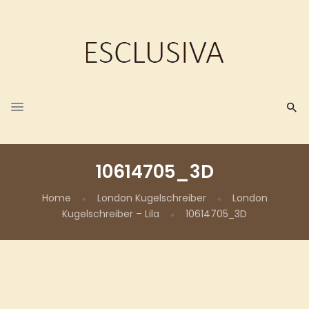
10614705_3D
Home
London Kugelschreiber
London
Kugelschreiber – Lila
10614705_3D