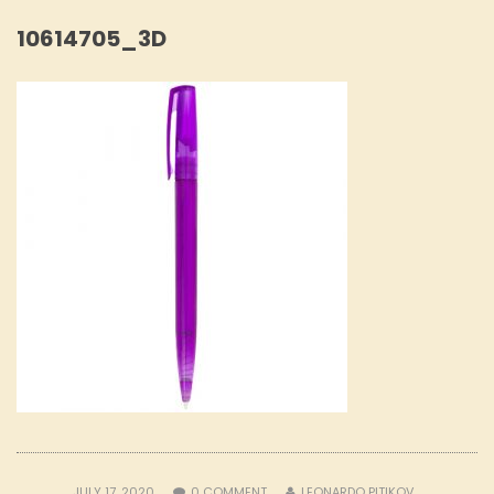
10614705_3D
JULY 17, 2020
0
COMMENT
LEONARDO PITIKOV