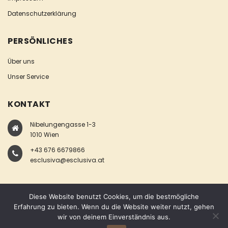
Datenschutzerklärung
PERSÖNLICHES
Über uns
Unser Service
KONTAKT
Nibelungengasse 1-3
1010 Wien
+43 676 6679866
esclusiva@esclusiva.at
Diese Website benutzt Cookies, um die bestmögliche
Erfahrung zu bieten. Wenn du die Website weiter nutzt, gehen
wir von deinem Einverständnis aus.
COPYRIGHT © ESCLUSIVA