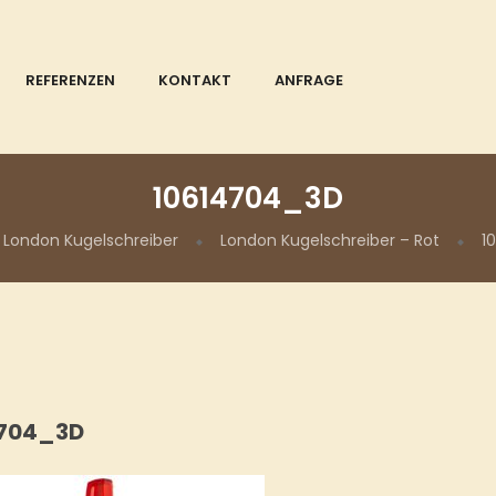
REFERENZEN
KONTAKT
ANFRAGE
10614704_3D
London Kugelschreiber
London Kugelschreiber – Rot
1
4704_3D