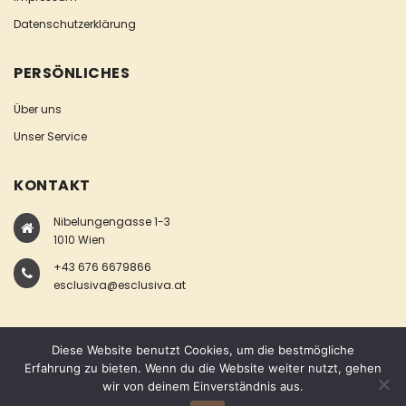
Datenschutzerklärung
PERSÖNLICHES
Über uns
Unser Service
KONTAKT
Nibelungengasse 1-3
1010 Wien
+43 676 6679866
esclusiva@esclusiva.at
Diese Website benutzt Cookies, um die bestmögliche
Erfahrung zu bieten. Wenn du die Website weiter nutzt, gehen
wir von deinem Einverständnis aus.
COPYRIGHT © ESCLUSIVA