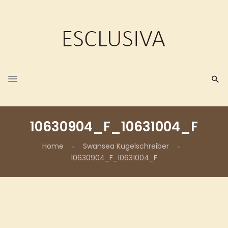
10630904_F_10631004_F
Home
Swansea Kugelschreiber
10630904_F_10631004_F