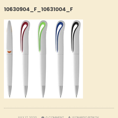
10630904_F_10631004_F
JULY 17, 2020
0
COMMENT
LEONARDO PITIKOV