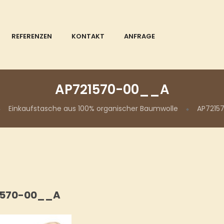
REFERENZEN
KONTAKT
ANFRAGE
AP721570-00__A
Einkaufstasche aus 100% organischer Baumwolle
AP7215
1570-00__A