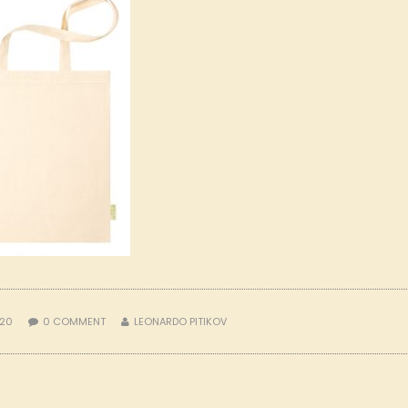
020
0
COMMENT
LEONARDO PITIKOV