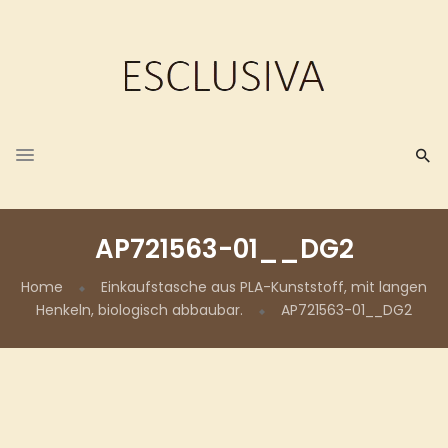
AP721563-01__DG2
Home
Einkaufstasche aus PLA-Kunststoff, mit langen
Henkeln, biologisch abbaubar.
AP721563-01__DG2