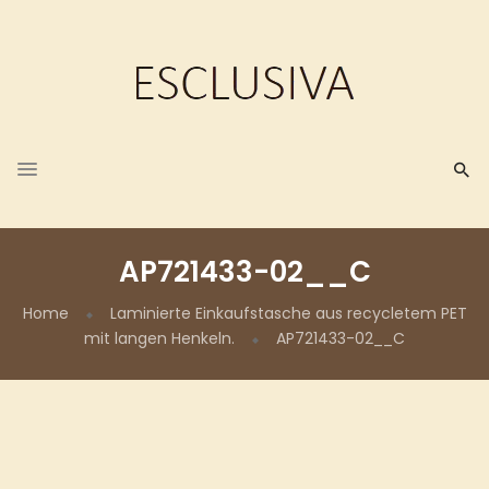
AP721433-02__C
Home
Laminierte Einkaufstasche aus recycletem PET
mit langen Henkeln.
AP721433-02__C