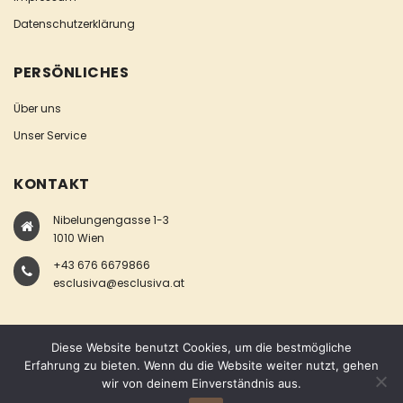
Datenschutzerklärung
PERSÖNLICHES
Über uns
Unser Service
KONTAKT
Nibelungengasse 1-3
1010 Wien
+43 676 6679866
esclusiva@esclusiva.at
Diese Website benutzt Cookies, um die bestmögliche
Erfahrung zu bieten. Wenn du die Website weiter nutzt, gehen
wir von deinem Einverständnis aus.
COPYRIGHT © ESCLUSIVA