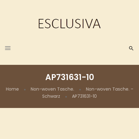
AP731631-10
Home
Non-woven Tasche.
Non-woven Tasche. –
Schwarz
AP731631-10