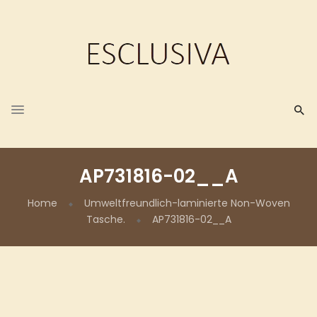
AP731816-02__A
Home
Umweltfreundlich-laminierte Non-Woven
Tasche.
AP731816-02__A