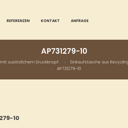
REFERENZEN
KONTAKT
ANFRAGE
AP731279-10
 mit zusätzlichem Druckknopf.
Einkaufstasche aus Recyclin
AP731279-10
279-10