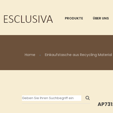
PRODUKTE
ÜBER UNS
Home
Einkaufstasche aus Recycling Material
AP731