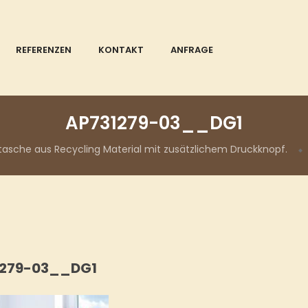
REFERENZEN
KONTAKT
ANFRAGE
AP731279-03__DG1
tasche aus Recycling Material mit zusätzlichem Druckknopf.
1279-03__DG1