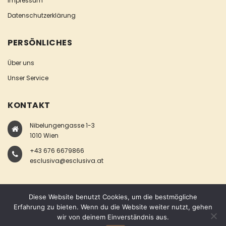
Impressum
Datenschutzerklärung
PERSÖNLICHES
Über uns
Unser Service
KONTAKT
Nibelungengasse 1-3
1010 Wien
+43 676 6679866
esclusiva@esclusiva.at
Diese Website benutzt Cookies, um die bestmögliche
Erfahrung zu bieten. Wenn du die Website weiter nutzt, gehen
wir von deinem Einverständnis aus.
COPYRIGHT © ESCLUSIVA