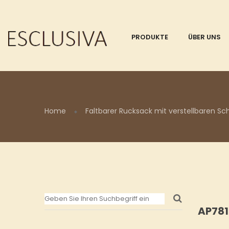
PRODUKTE
ÜBER UNS
Home
Faltbarer Rucksack mit verstellbaren S
AP781