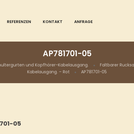
REFERENZEN
KONTAKT
ANFRAGE
AP781701-05
chultergurten und Kopfhörer-Kabelausgang.
Faltbarer Rucks
Kabelausgang. – Rot
AP781701-05
701-05