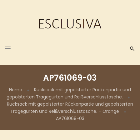
AP761069-03
Home
Rucksack mit gepolsterter Rückenpartie und
gepolsterten Tragegurten und Reißverschlusstasche.
Rucksack mit gepolsterter Rückenpartie und gepolsterten
Tragegurten und Reißverschlusstasche. – Orange
AP761069-03