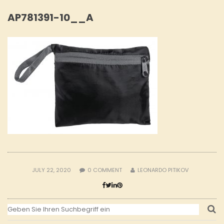
AP781391-10__A
JULY 22, 2020
0
COMMENT
LEONARDO PITIKOV