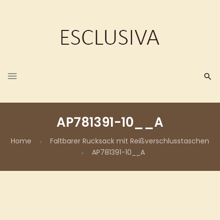
AP781391-10__A
Home
Faltbarer Rucksack mit Reißverschlusstaschen
AP781391-10__A