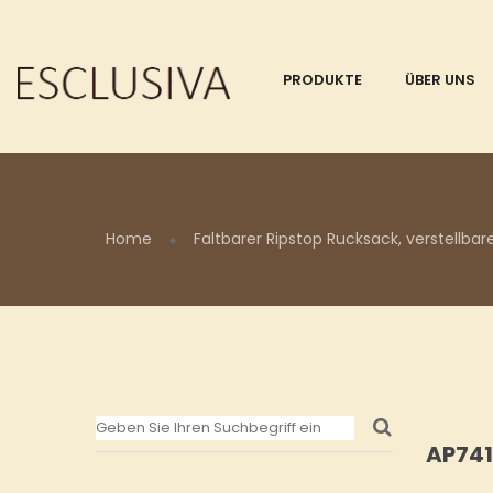
PRODUKTE
ÜBER UNS
Home
Faltbarer Ripstop Rucksack, verstellbar
AP741