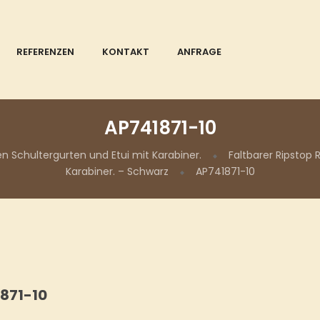
REFERENZEN
KONTAKT
ANFRAGE
AP741871-10
en Schultergurten und Etui mit Karabiner.
Faltbarer Ripstop 
Karabiner. – Schwarz
AP741871-10
871-10