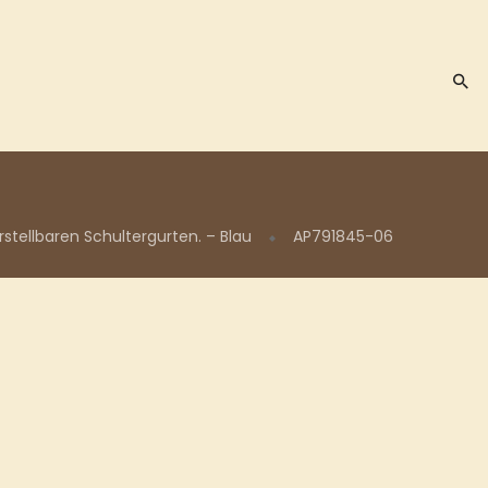
stellbaren Schultergurten. – Blau
AP791845-06