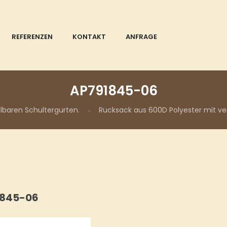
REFERENZEN
KONTAKT
ANFRAGE
AP791845-06
lbaren Schultergurten.
Rucksack aus 600D Polyester mit ver
1845-06