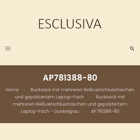
AP781388-80
Home
Rucksack mit mehreren Reißverschlusstaschen
und gepolstertem Laptop-Fach
Rucksack mit
mehreren Reißverschlusstaschen und gepolstertem
Laptop-Fach – Dunkelgrau
AP781388-80