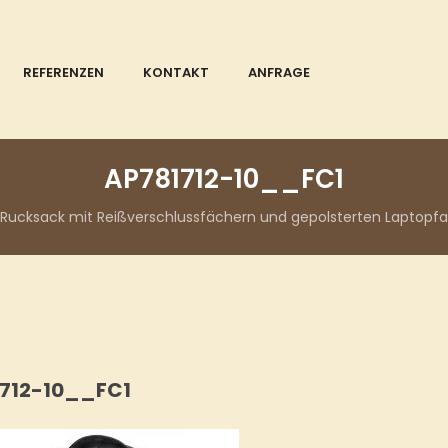
REFERENZEN
KONTAKT
ANFRAGE
AP781712-10__FC1
 Rucksack mit Reißverschlussfächern und gepolsterten Laptopf
712-10__FC1