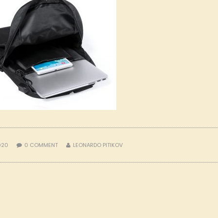
2020
0
COMMENT
LEONARDO PITIKOV