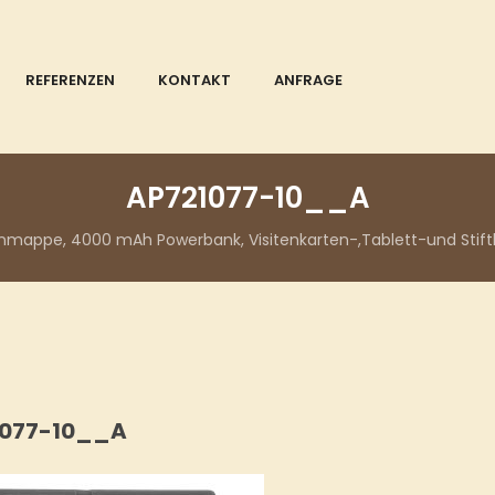
REFERENZEN
KONTAKT
ANFRAGE
AP721077-10__A
appe, 4000 mAh Powerbank, Visitenkarten-,Tablett-und Stift
1077-10__A