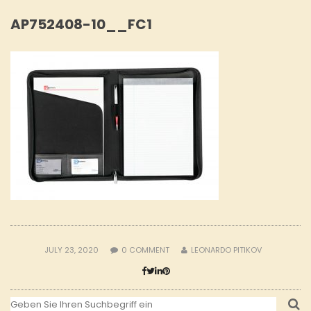
AP752408-10__FC1
JULY 23, 2020
0
COMMENT
LEONARDO PITIKOV