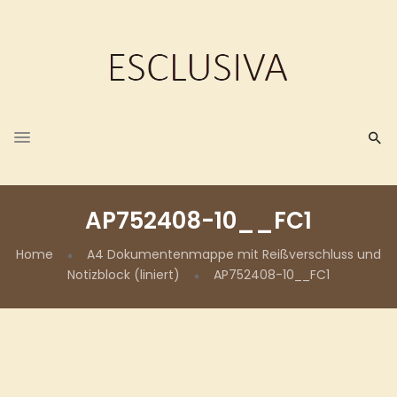
AP752408-10__FC1
Home
A4 Dokumentenmappe mit Reißverschluss und
Notizblock (liniert)
AP752408-10__FC1