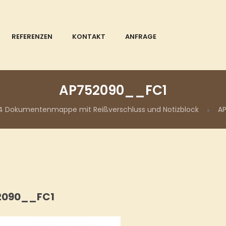
REFERENZEN
KONTAKT
ANFRAGE
AP752090__FC1
4 Dokumentenmappe mit Reißverschluss und Notizblock
A
2090__FC1