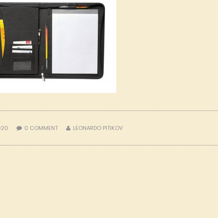
2020
0
COMMENT
LEONARDO PITIKOV