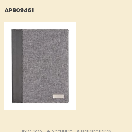
AP809461
JULY 23, 2020
0
COMMENT
LEONARDO PITIKOV