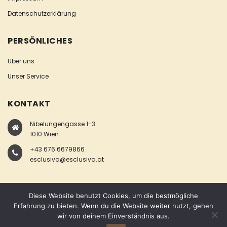
Datenschutzerklärung
PERSÖNLICHES
Über uns
Unser Service
KONTAKT
Nibelungengasse 1-3
1010 Wien
+43 676 6679866
esclusiva@esclusiva.at
Diese Website benutzt Cookies, um die bestmögliche
Erfahrung zu bieten. Wenn du die Website weiter nutzt, gehen
wir von deinem Einverständnis aus.
COPYRIGHT © ESCLUSIVA