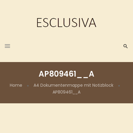
AP809461__A
Home
A4 Dokumentenmappe mit Notizblock
AP809461__A