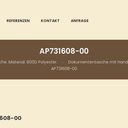
REFERENZEN
KONTAKT
ANFRAGE
AP731608-00
. Material: 600D Polyester.
Dokumententasche mit Handyta
AP731608-00
1608-00