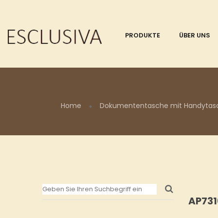
PRODUKTE
ÜBER UNS
Home
Dokumententasche mit Handytasche
AP73