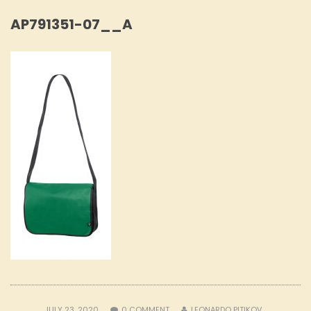
AP791351-07__A
JULY 23, 2020
0
COMMENT
LEONARDO PITIKOV