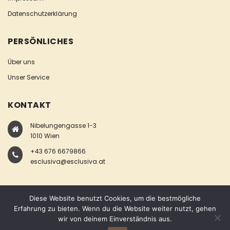
Datenschutzerklärung
PERSÖNLICHES
Über uns
Unser Service
KONTAKT
Nibelungengasse 1-3
1010 Wien
+43 676 6679866
esclusiva@esclusiva.at
Diese Website benutzt Cookies, um die bestmögliche
Erfahrung zu bieten. Wenn du die Website weiter nutzt, gehen
wir von deinem Einverständnis aus.
COPYRIGHT © ESCLUSIVA