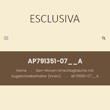
AP791351-07__A
Home
Non-Woven Umschlagtasche mit
Kugelschreiberhalter (innen).
AP791351-07__A