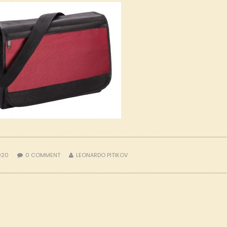
2020
0
COMMENT
LEONARDO PITIKOV