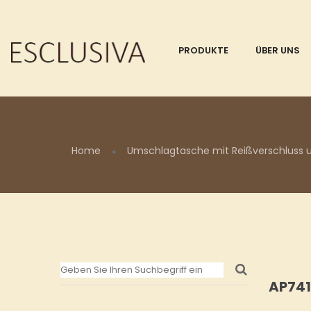
PRODUKTE
ÜBER UNS
Home
Umschlagtasche mit Reißverschluss un
AP74