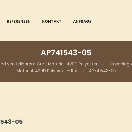
REFERENZEN
KONTAKT
ANFRAGE
AP741543-05
d verstellbarem Gurt. Material: 420D Polyester
Umschlagta
Material: 420D Polyester – Rot
AP741543-05
1543-05