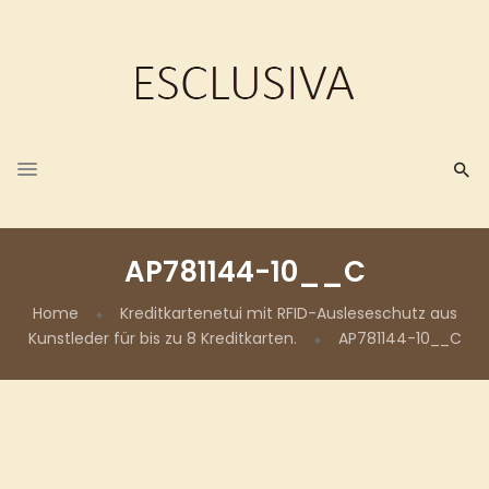
AP781144-10__C
Home
Kreditkartenetui mit RFID-Ausleseschutz aus
Kunstleder für bis zu 8 Kreditkarten.
AP781144-10__C