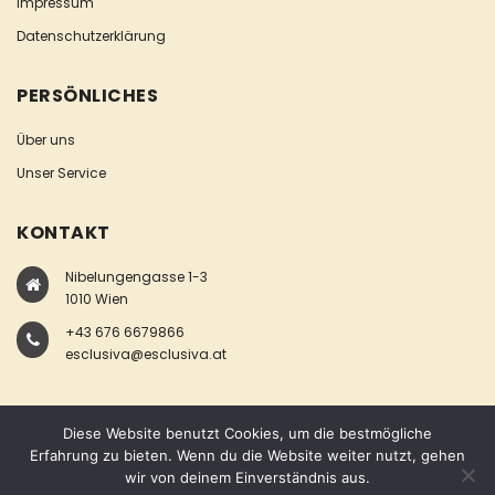
Impressum
Datenschutzerklärung
PERSÖNLICHES
Über uns
Unser Service
KONTAKT
Nibelungengasse 1-3
1010 Wien
+43 676 6679866
esclusiva@esclusiva.at
Diese Website benutzt Cookies, um die bestmögliche
Erfahrung zu bieten. Wenn du die Website weiter nutzt, gehen
wir von deinem Einverständnis aus.
COPYRIGHT © ESCLUSIVA