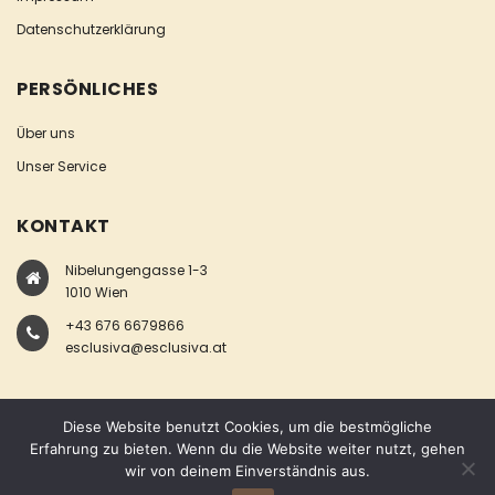
Datenschutzerklärung
PERSÖNLICHES
Über uns
Unser Service
KONTAKT
Nibelungengasse 1-3
1010 Wien
+43 676 6679866
esclusiva@esclusiva.at
Diese Website benutzt Cookies, um die bestmögliche
Erfahrung zu bieten. Wenn du die Website weiter nutzt, gehen
wir von deinem Einverständnis aus.
COPYRIGHT © ESCLUSIVA