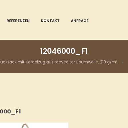
REFERENZEN
KONTAKT
ANFRAGE
12046000_F1
ucksack mit Kordelzug aus recycelter Baumwolle, 210 g/m²
000_F1