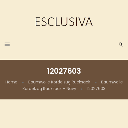
12027603
Home
Baumwolle Kordelzug Rucksack
Baumwolle
Kordelzug Rucksack – Navy
12027603