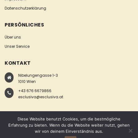
Datenschutzerklärung
PERSÖNLICHES
Über uns
Unser Service
KONTAKT
Nibelungengasse 1-3
1010 Wien
+43 676 6679866
esclusiva@esclusiva.at
Diese Website benutzt Cookies, um die bestmögliche
Erfahrung zu bieten. Wenn du die Website weiter nutzt, gehen
wir von deinem Einverständnis aus.
COPYRIGHT © ESCLUSIVA