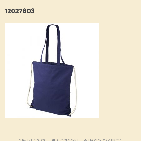
12027603
AUGUST 4, 2020
0
COMMENT
LEONARDO PITIKOV