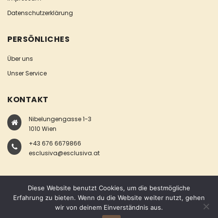
Datenschutzerklärung
PERSÖNLICHES
Über uns
Unser Service
KONTAKT
Nibelungengasse 1-3
1010 Wien
+43 676 6679866
esclusiva@esclusiva.at
Diese Website benutzt Cookies, um die bestmögliche
Erfahrung zu bieten. Wenn du die Website weiter nutzt, gehen
wir von deinem Einverständnis aus.
COPYRIGHT © ESCLUSIVA