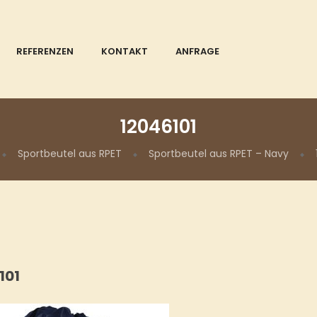
REFERENZEN
KONTAKT
ANFRAGE
12046101
Sportbeutel aus RPET
Sportbeutel aus RPET – Navy
101