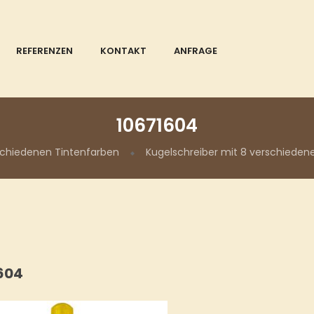
REFERENZEN
KONTAKT
ANFRAGE
10671604
schiedenen Tintenfarben
Kugelschreiber mit 8 verschieden
604