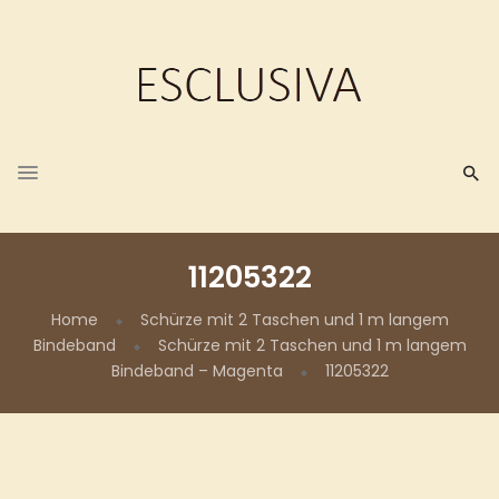
11205322
Home
Schürze mit 2 Taschen und 1 m langem
Bindeband
Schürze mit 2 Taschen und 1 m langem
Bindeband – Magenta
11205322