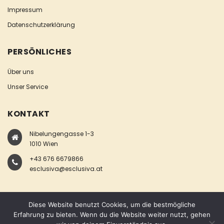
Impressum
Datenschutzerklärung
PERSÖNLICHES
Über uns
Unser Service
KONTAKT
Nibelungengasse 1-3
1010 Wien
+43 676 6679866
esclusiva@esclusiva.at
Diese Website benutzt Cookies, um die bestmögliche
Erfahrung zu bieten. Wenn du die Website weiter nutzt, gehen