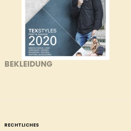
BEKLEIDUNG
RECHTLICHES