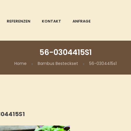
REFERENZEN
KONTAKT
ANFRAGE
56-0304415S1
Home
Bambus Besteckset
56-0304415s1
04415S1