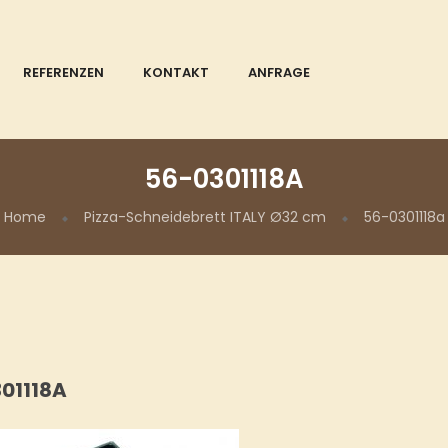
REFERENZEN
KONTAKT
ANFRAGE
56-0301118A
Home
Pizza-Schneidebrett ITALY Ø32 cm
56-0301118a
01118A