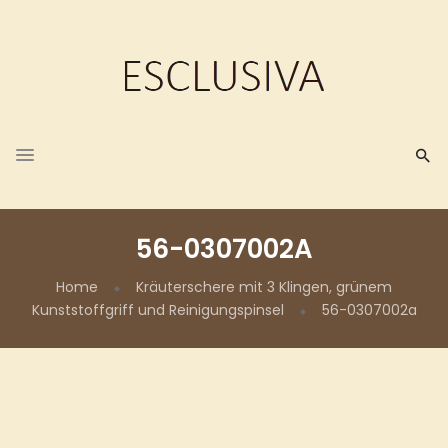
56-0307002A
Home
Kräuterschere mit 3 Klingen, grünem
Kunststoffgriff und Reinigungspinsel
56-0307002a