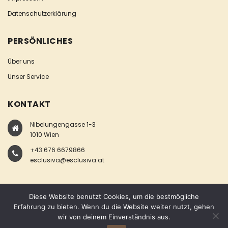
Datenschutzerklärung
PERSÖNLICHES
Über uns
Unser Service
KONTAKT
Nibelungengasse 1-3
1010 Wien
+43 676 6679866
esclusiva@esclusiva.at
Diese Website benutzt Cookies, um die bestmögliche
Erfahrung zu bieten. Wenn du die Website weiter nutzt, gehen
wir von deinem Einverständnis aus.
COPYRIGHT © ESCLUSIVA