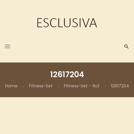
12617204
Home
Fitness-Set
Fitness-Set – Rot
12617204