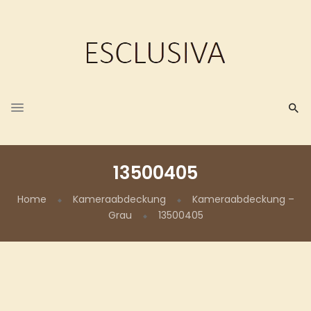
13500405
Home
Kameraabdeckung
Kameraabdeckung –
Grau
13500405