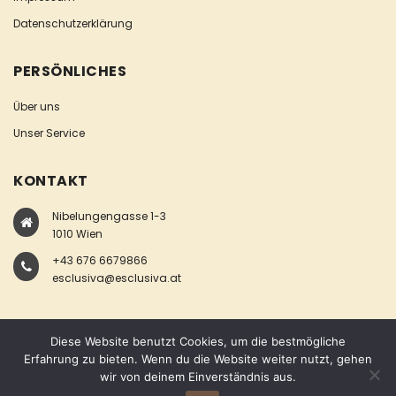
Datenschutzerklärung
PERSÖNLICHES
Über uns
Unser Service
KONTAKT
Nibelungengasse 1-3
1010 Wien
+43 676 6679866
esclusiva@esclusiva.at
Diese Website benutzt Cookies, um die bestmögliche
Erfahrung zu bieten. Wenn du die Website weiter nutzt, gehen
wir von deinem Einverständnis aus.
COPYRIGHT © ESCLUSIVA