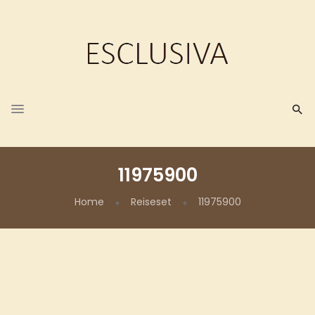
11975900
Home
Reiseset
11975900