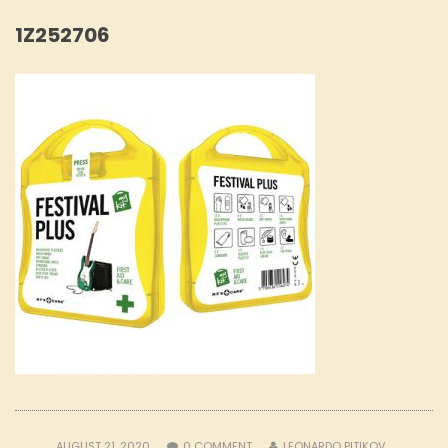
1Z252706
AUGUST 21, 2020
0
COMMENT
LEONARDO PITIKOV