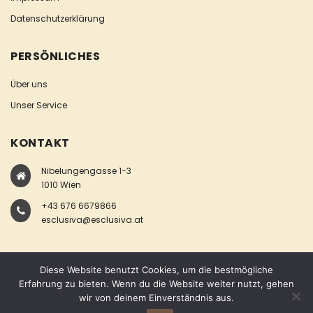
Datenschutzerklärung
PERSÖNLICHES
Über uns
Unser Service
KONTAKT
Nibelungengasse 1-3
1010 Wien
+43 676 6679866
esclusiva@esclusiva.at
Diese Website benutzt Cookies, um die bestmögliche
Erfahrung zu bieten. Wenn du die Website weiter nutzt, gehen
wir von deinem Einverständnis aus.
COPYRIGHT © ESCLUSIVA