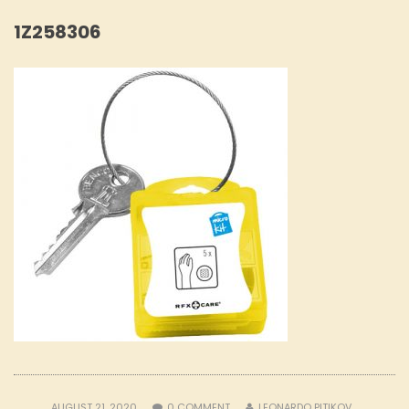
1Z258306
AUGUST 21, 2020
0
COMMENT
LEONARDO PITIKOV