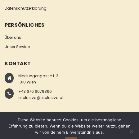
Datenschutzerklärung
PERSÖNLICHES
Über uns
Unser Service
KONTAKT
Nibelungengasse 1-3
1010 Wien
+43 676 6679866
esclusiva@esclusiva.at
Diese Website benutzt Cookies, um die bestmögliche
Erfahrung zu bieten. Wenn du die Website weiter nutzt, gehen
wir von deinem Einverständnis aus.
COPYRIGHT © ESCLUSIVA