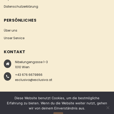
Datenschutzerklärung
PERSÖNLICHES
Über uns
Unser Service
KONTAKT
Nibelungengasse 1-3
1010 Wien
+43 676 6679866
esclusiva@esclusiva.at
Diese Website benutzt Cookies, um die bestmögliche
Erfahrung zu bieten. Wenn du die Website weiter nutzt, gehen
wir von deinem Einverständnis aus.
COPYRIGHT © ESCLUSIVA