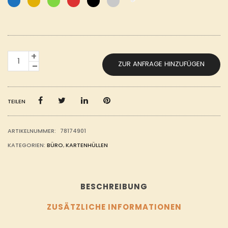
KREDITKARTENHÜLLE
ZUR ANFRAGE HINZUFÜGEN
MIT
RFID-
AUSLESESCHUTZ
FÜR
1
TEILEN
KARTE.
MATERIAL:
ALUMINIUM.
ARTIKELNUMMER:
78174901
MENGE
KATEGORIEN:
BÜRO
,
KARTENHÜLLEN
BESCHREIBUNG
ZUSÄTZLICHE INFORMATIONEN