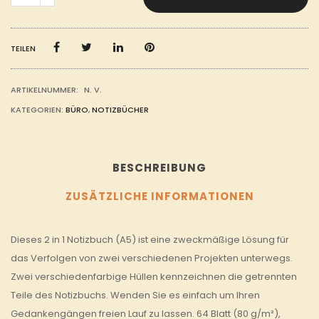
SOFT
COVER
NOTIZBUCH
MENGE
TEILEN
ARTIKELNUMMER:
N. V.
KATEGORIEN:
BÜRO
,
NOTIZBÜCHER
BESCHREIBUNG
ZUSÄTZLICHE INFORMATIONEN
Dieses 2 in 1 Notizbuch (A5) ist eine zweckmäßige Lösung für
das Verfolgen von zwei verschiedenen Projekten unterwegs.
Zwei verschiedenfarbige Hüllen kennzeichnen die getrennten
Teile des Notizbuchs. Wenden Sie es einfach um Ihren
Gedankengängen freien Lauf zu lassen. 64 Blatt (80 g/m²),