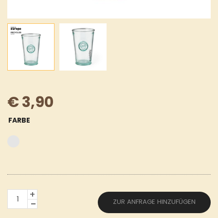
€
3,90
FARBE
LINIE
ZUR ANFRAGE HINZUFÜGEN
"NATUR"
TRINKBECHER